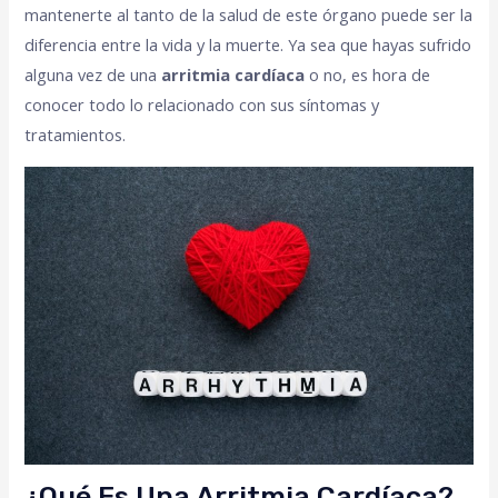
mantenerte al tanto de la salud de este órgano puede ser la
diferencia entre la vida y la muerte. Ya sea que hayas sufrido
alguna vez de una
arritmia cardíaca
o no, es hora de
conocer todo lo relacionado con sus síntomas y
tratamientos.
¿Qué Es Una Arritmia Cardíaca?